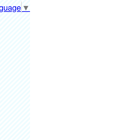
nguage
▼