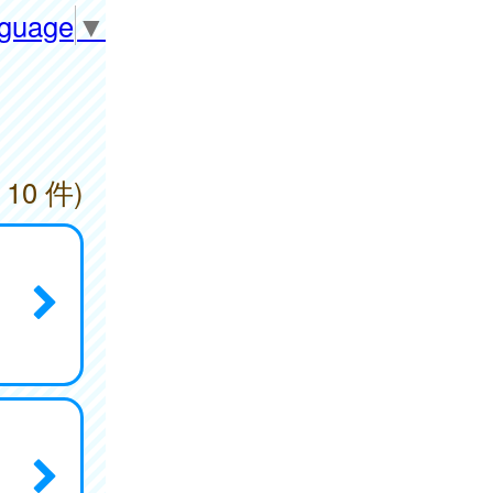
nguage
▼
 10 件)