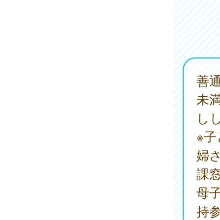
善
未
し
※
婦
課
母
持