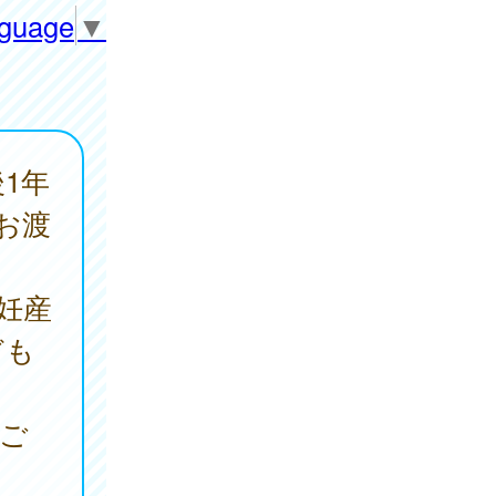
nguage
▼
1年
お渡
妊産
ども
をご