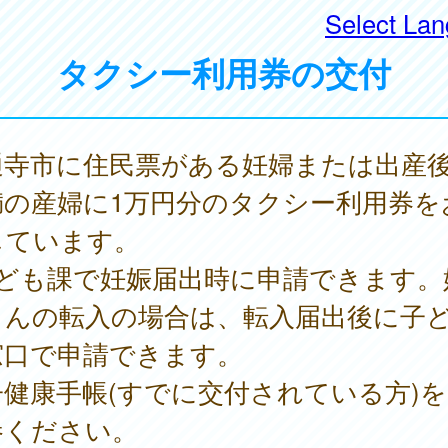
Select La
タクシー利用券の交付
通寺市に住民票がある妊婦または出産後
満の産婦に1万円分のタクシー利用券を
しています。
子ども課で妊娠届出時に申請できます。
さんの転入の場合は、転入届出後に子
窓口で申請できます。
子健康手帳(すでに交付されている方)
参ください。