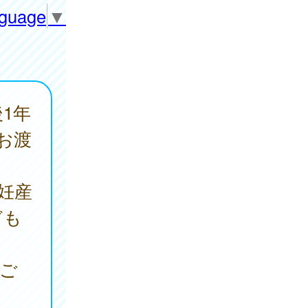
nguage
▼
1年
お渡
妊産
ども
をご