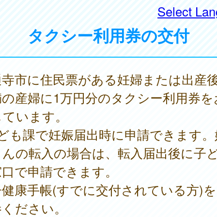
Select La
タクシー利用券の交付
通寺市に住民票がある妊婦または出産後
満の産婦に1万円分のタクシー利用券を
しています。
子ども課で妊娠届出時に申請できます。
さんの転入の場合は、転入届出後に子
窓口で申請できます。
子健康手帳(すでに交付されている方)
参ください。