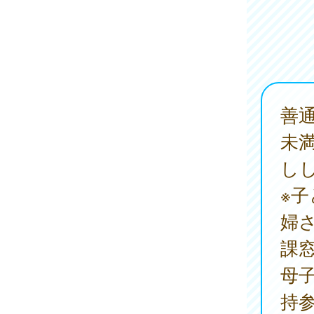
善
未
し
※
婦
課
母
持