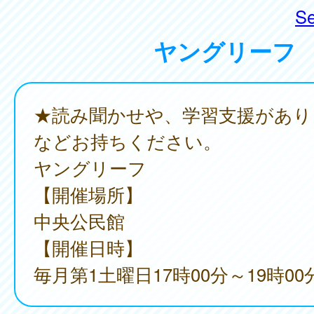
Se
ヤングリーフ
★読み聞かせや、学習支援があり
などお持ちください。
ヤングリーフ
【開催場所】
中央公民館
【開催日時】
毎月第1土曜日17時00分～19時00