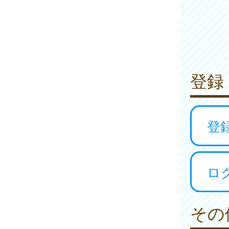
登録
登
ロ
その