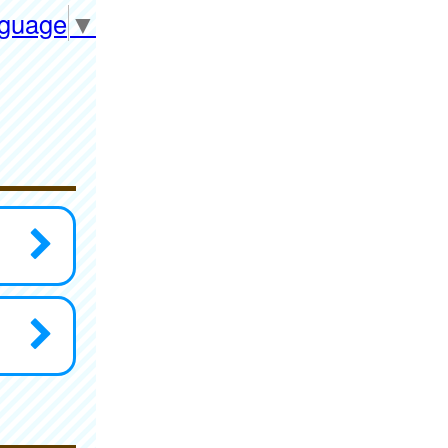
nguage
▼