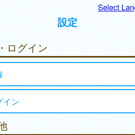
Select La
設定
・ログイン
録
グイン
他