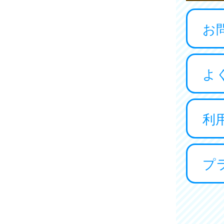
お
よ
利
プ